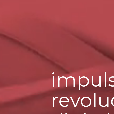
impul
revolu