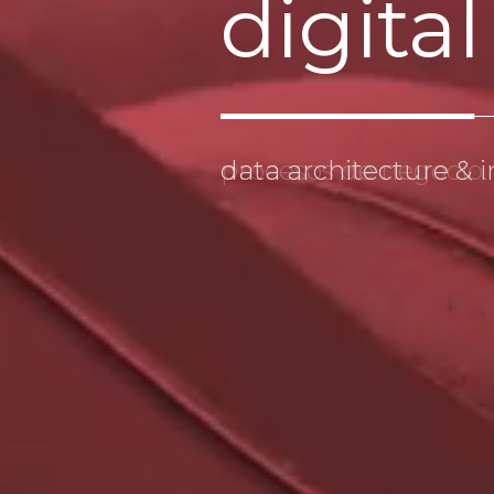
digital
data architecture & in