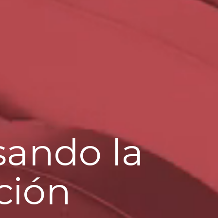
sando la
ción