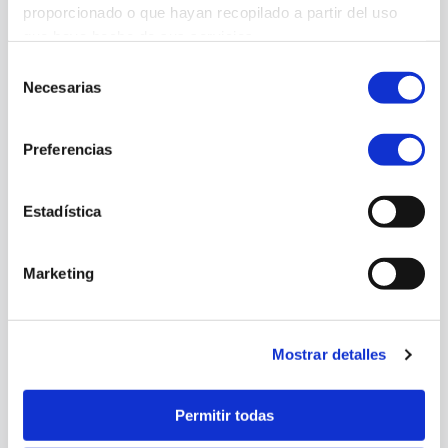
proporcionado o que hayan recopilado a partir del uso
que haya hecho de sus servicios.
Selección
Necesarias
de
DEKRA
consentimiento
Plataforma integral para la
Preferencias
gestión de servicios técnicos y
periciales – iDEX
Estadística
Marketing
Mostrar detalles
Permitir todas