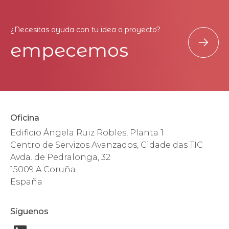
¿Necesitas ayuda con tu idea o proyecto?
empecemos
Oficina
Edificio Ángela Ruiz Robles, Planta 1
Centro de Servizos Avanzados, Cidade das TIC
Avda. de Pedralonga, 32
15009 A Coruña
España
Síguenos