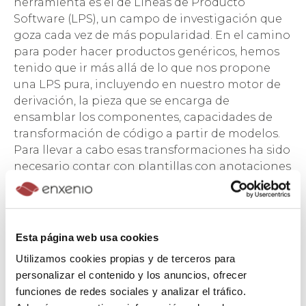
herramienta es el de Líneas de Producto
Software (LPS), un campo de investigación que
goza cada vez de más popularidad. En el camino
para poder hacer productos genéricos, hemos
tenido que ir más allá de lo que nos propone
una LPS pura, incluyendo en nuestro motor de
derivación, la pieza que se encarga de
ensamblar los componentes, capacidades de
transformación de código a partir de modelos.
Para llevar a cabo esas transformaciones ha sido
necesario contar con plantillas con anotaciones
de una forma específica que encajen con el
resto de los componentes del producto. Para
este proceso nos hemos basado en lo que en la
industria se conoce como
scaffolding
.
Esta página web usa cookies
Utilizamos cookies propias y de terceros para
Además del motor de derivación (y
scaffolding
) y
personalizar el contenido y los anuncios, ofrecer
de los componentes (y plantillas de
funciones de redes sociales y analizar el tráfico.
transformación), es necesario contar con una