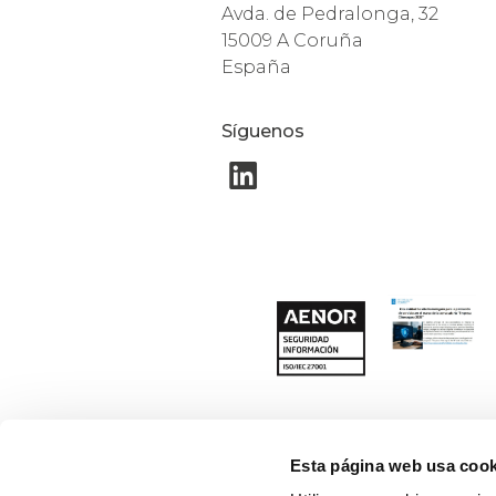
Avda. de Pedralonga, 32
15009 A Coruña
España
Síguenos
Esta página web usa cook