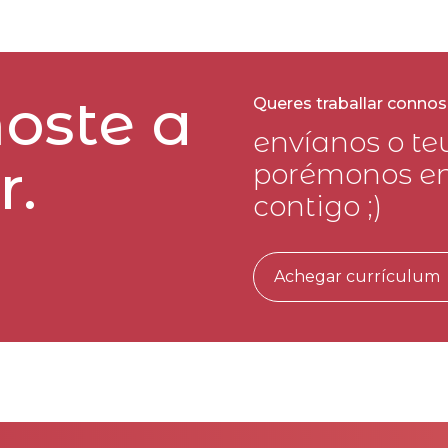
oste a
Queres traballar conno
envíanos o te
r.
porémonos en
contigo ;)
Achegar currículum