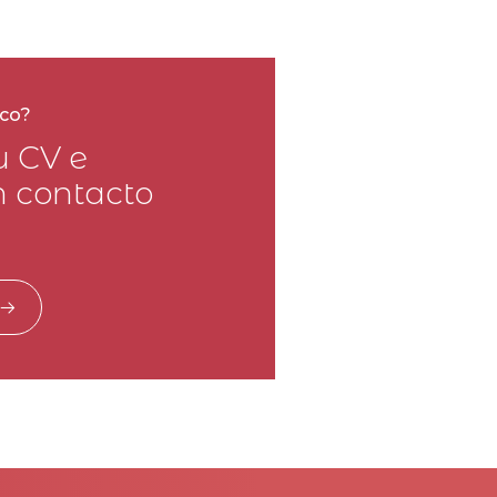
sco?
u CV e
 contacto