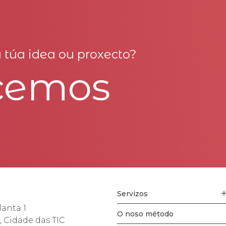
 túa idea ou proxecto?
cemos
Servizos
lanta 1
O noso método
, Cidade das TIC