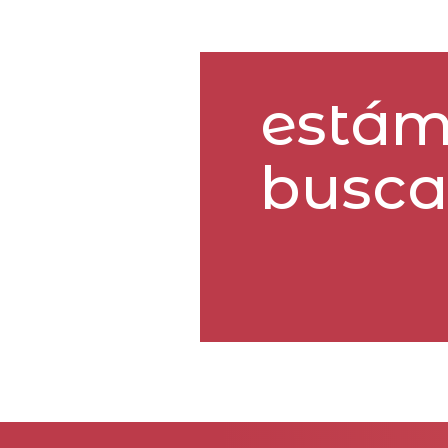
estám
busca