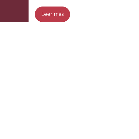
otros) en lugar de depender de uno
Leer más
solo. Esta diversificación permite a las
empresas distribuir sus cargas de
trabajo entre diferentes plataformas,
optimizando rendimiento, se