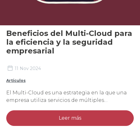
Beneficios del Multi-Cloud para
la eficiencia y la seguridad
empresarial
11 Nov 2024
Artículos
El Multi-Cloud es una estrategia en la que una
empresa utiliza servicios de múltiples
proveedores de nube (como AWS, Google Cloud
o Azure, entre otros) en lugar de depender de
Leer más
uno solo. Esta diversificación permite a las
empresas distribuir sus cargas de trabajo entre
diferentes plataformas, optimizando