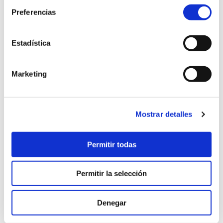
Preferencias
Estadística
Servicios
Marketing
Nuestro método
Proyectos
Mostrar detalles
enxenio labs
Nosotros
Permitir todas
Talento
Permitir la selección
Blog
Contacto
Denegar