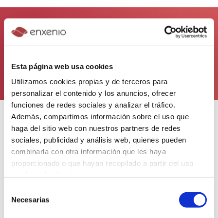
rendimiento, se
¿Necesitas ayuda con tu idea o proyecto?
empecemos
Esta página web usa cookies
Utilizamos cookies propias y de terceros para
personalizar el contenido y los anuncios, ofrecer
funciones de redes sociales y analizar el tráfico.
Además, compartimos información sobre el uso que
Oficina
haga del sitio web con nuestros partners de redes
Edificio Ángela Ruiz Robles, Planta 1
sociales, publicidad y análisis web, quienes pueden
Centro de Servizos Avanzados, Cidade das TIC
combinarla con otra información que les haya
Avda. de Pedralonga, 32
proporcionado o que hayan recopilado a partir del uso
15009 A Coruña
que haya hecho de sus servicios.
España
Selección
Necesarias
de
consentimiento
Síguenos